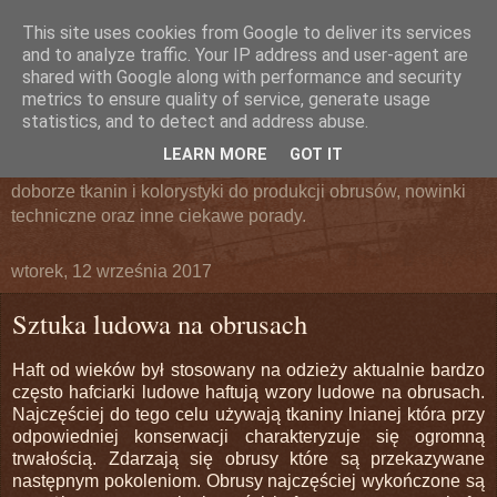
This site uses cookies from Google to deliver its services
Obrusowo.pl
and to analyze traffic. Your IP address and user-agent are
shared with Google along with performance and security
metrics to ensure quality of service, generate usage
Blog internetowy producenta obrusów. W tym miejscu
statistics, and to detect and address abuse.
chcemy podzielić się naszym doświadczeniem w doborze
LEARN MORE
GOT IT
tekstyliów stołowych. Przedstawiamy aktualne trendy w
doborze tkanin i kolorystyki do produkcji obrusów, nowinki
techniczne oraz inne ciekawe porady.
wtorek, 12 września 2017
Sztuka ludowa na obrusach
Haft od wieków był stosowany na odzieży aktualnie bardzo
często hafciarki ludowe haftują wzory ludowe na obrusach.
Najczęściej do tego celu używają tkaniny lnianej która przy
odpowiedniej konserwacji charakteryzuje się ogromną
trwałością. Zdarzają się obrusy które są przekazywane
następnym pokoleniom. Obrusy najczęściej wykończone są